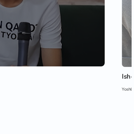
Ish
Yoshlar