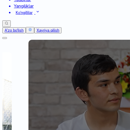
Yangiliklar
Ko'ngillilar
A'zo bo'lish
Xayriya qilish