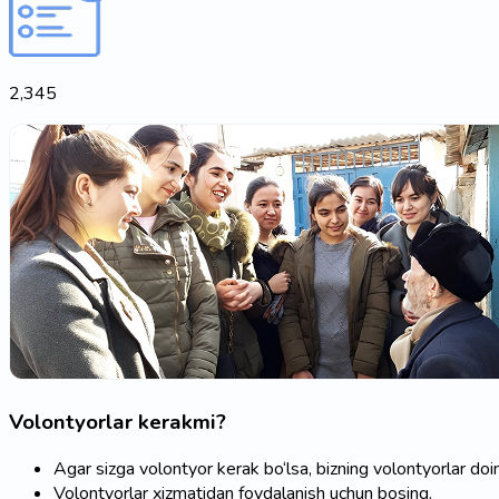
2,345
Volontyorlar kerakmi?
Agar sizga volontyor kerak bo‘lsa, bizning volontyorlar d
Volontyorlar xizmatidan foydalanish uchun bosing.